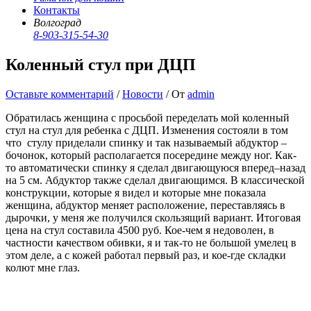
Контакты
Волгоград
8-903-315-54-30
Коленный стул при ДЦП
Оставьте комментарий
/
Новости
/ От
admin
Обратилась женщина с просьбой переделать мой коленный
стул на стул для ребенка с ДЦП. Изменения состояли в том
что стулу приделали спинку и так называемый абдуктор –
бочонок, который располагается посередине между ног. Как-
то автоматически спинку я сделал двигающуюся вперед–назад
на 5 см. Абдуктор также сделал двигающимся. В классической
конструкции, которые я видел и которые мне показала
женщина, абдуктор меняет расположение, переставляясь в
дырочки, у меня же получился скользящий вариант. Итоговая
цена на стул составила 4500 руб. Кое-чем я недоволен, в
частности качеством обивки, я и так-то не большой умелец в
этом деле, а с кожей работал первый раз, и кое-где складки
колют мне глаз.