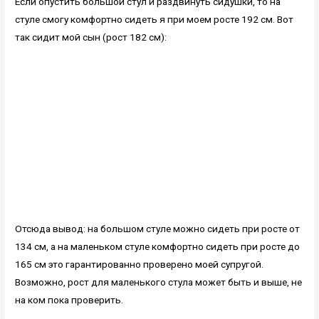
Если опустить большой стул и раздвинуть сидушки, то на
стуле смогу комфортно сидеть я при моем росте 192 см. Вот
так сидит мой сын (рост 182 см):
Отсюда вывод: на большом стуле можно сидеть при росте от
134 см, а на маленьком стуле комфортно сидеть при росте до
165 см это гарантированно проверено моей супругой.
Возможно, рост для маленького стула может быть и выше, не
на ком пока проверить.