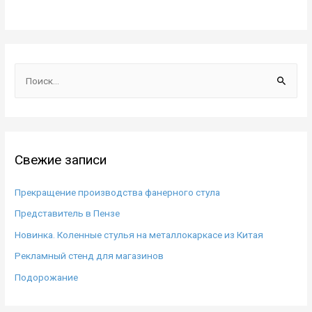
Н
а
й
т
и
Свежие записи
:
Прекращение производства фанерного стула
Представитель в Пензе
Новинка. Коленные стулья на металлокаркасе из Китая
Рекламный стенд для магазинов
Подорожание