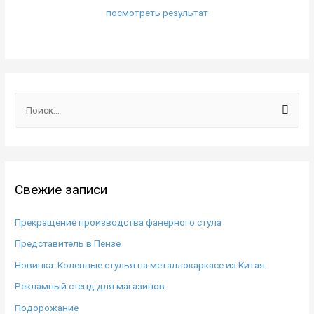
посмотреть результат
Н
а
й
т
и
Свежие записи
:
Прекращение производства фанерного стула
Представитель в Пензе
Новинка. Коленные стулья на металлокаркасе из Китая
Рекламный стенд для магазинов
Подорожание