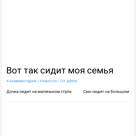
спина
стоя
за
10
секунд
Вот так сидит моя семья
4 комментария
/
Новости
/ От
admin
Дочка сидит на маленьком стуле Сын сидит на большом