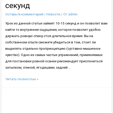
секунд
Оставьте комментарий
/
Новости
/ От
admin
Урок из данной статьи займёт 10-15 секунд и он позволит вам
найти то внутреннее ощущение, которое позволит удобно
держать ровную спину стоя длительное время. Вы на
собственном опыте сможете убедиться в том, стоит ли
выделять отдельно проприоцепцию (суставно-мышечное
чувство). Одно из самых частых упражнений, применяемых
для постановки ровной осанки рекомендует прислониться
затылком, спиной, ягодицами, задней …
Проприоцепция
Читать полностью »
для
неспециалистов.
Часть
1:
Ровная