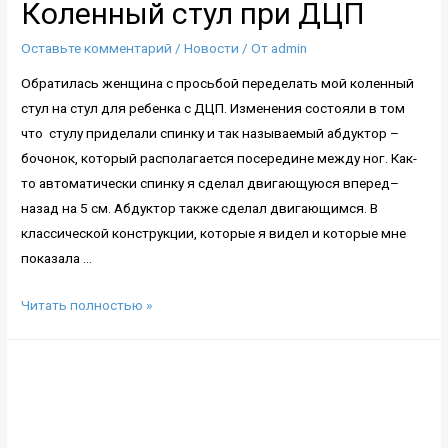
Коленный стул при ДЦП
Оставьте комментарий
/
Новости
/ От
admin
Обратилась женщина с просьбой переделать мой коленный
стул на стул для ребенка с ДЦП. Изменения состояли в том
что стулу приделали спинку и так называемый абдуктор –
бочонок, который располагается посередине между ног. Как-
то автоматически спинку я сделал двигающуюся вперед–
назад на 5 см. Абдуктор также сделал двигающимся. В
классической конструкции, которые я видел и которые мне
показала …
Коленный
Читать полностью »
стул
при
ДЦП