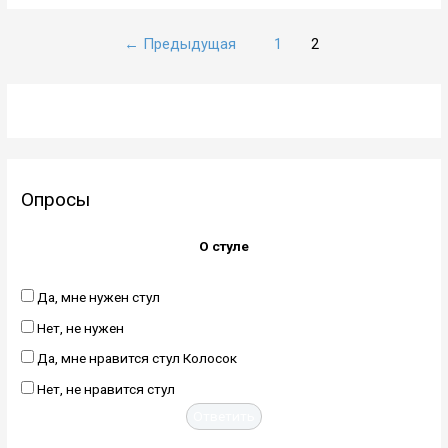
Навигация
←
Предыдущая
1
2
по
записям
Опросы
О стуле
Да, мне нужен стул
Нет, не нужен
Да, мне нравится стул Колосок
Нет, не нравится стул